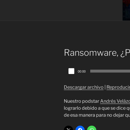
Ransomware, ¿Po
Reproductor
00:00
de
audio
Descargar archivo
|
Reproducir
Nuestro podstar
Andrés Veláz
lograrlo debido a que se dice 
de esa manera para no dejar que