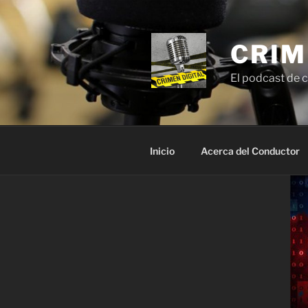
Saltar
al
contenido
CRIM
El podcast de c
Inicio
Acerca del Conductor