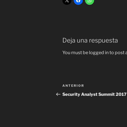
Deja una respuesta
You must be logged in to post
Navegación
Entrada
ANTERIOR
de
anterior:
Security Analyst Summit 2017
entradas