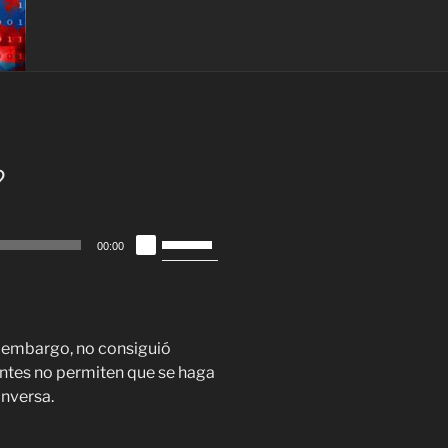
?
Utiliza
00:00
las
teclas
de
flecha
n embargo, no consiguió
arriba/abajo
antes no permiten que se haga
para
inversa.
aumentar
o