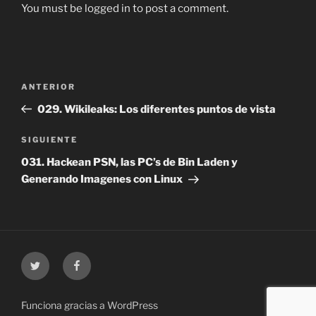
You must be logged in to post a comment.
Navegación
Entrada
ANTERIOR
de
anterior:
029. Wikileaks: Los diferentes puntos de vista
entradas
Siguiente
SIGUIENTE
entrada
031. Hackean PSN, las PC’s de Bin Laden y
Generando Imagenes con Linux
Twitter
Facebook
Funciona gracias a WordPress