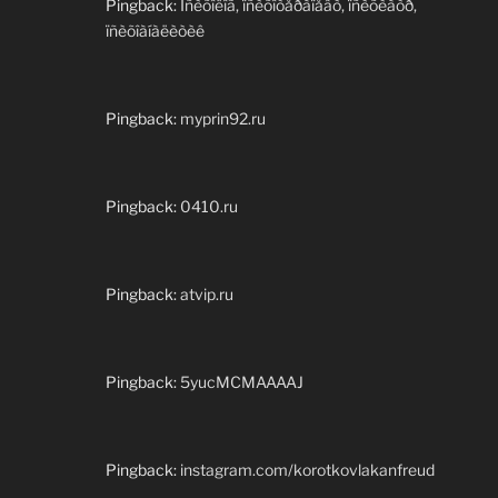
Pingback:
Ïñèõîëîã, ïñèõîòåðàïåâò, ïñèõèàòð,
ïñèõîàíàëèòèê
Pingback:
myprin92.ru
Pingback:
0410.ru
Pingback:
atvip.ru
Pingback:
5yucMCMAAAAJ
Pingback:
instagram.com/korotkovlakanfreud