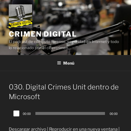
Saltar
al
contenido
CRIMEN DIGITAL
El podcast de cómputo forense, seguridad en Internet y todo
lo relacionado con el cibercrimen.
Menú
030. Digital Crimes Unit dentro de
Microsoft
Reproductor
00:00
00:00
de
audio
Descargar archivo
|
Reproducir en una nueva ventana
|