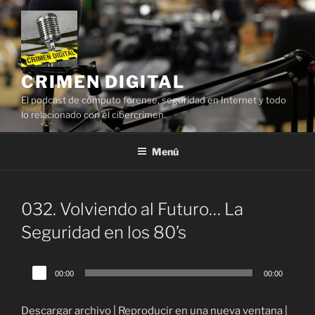
Saltar
al
contenido
CRIMEN DIGITAL
El podcast de cómputo forense, seguridad en Internet y todo
lo relacionado con el cibercrimen.
Menú
032. Volviendo al Futuro… La
Seguridad en los 80’s
Reproductor
00:00
00:00
de
audio
Descargar archivo
|
Reproducir en una nueva ventana
|