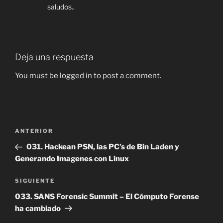
saludos..
Deja una respuesta
You must be logged in to post a comment.
Navegación
Entrada
ANTERIOR
de
anterior:
031. Hackean PSN, las PC’s de Bin Laden y
entradas
Generando Imagenes con Linux
Siguiente
SIGUIENTE
entrada
033. SANS Forensic Summit – El Cómputo Forense
ha cambiado