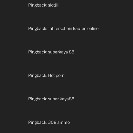
Pingback:
slotjili
Pingback:
führerschein kaufen online
Pingback:
superkaya 88
Pingback:
Hot porn
Pingback:
super kaya88
Pingback:
308 ammo