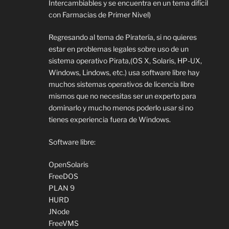
Intercambiables y se encuentra en un tema difícil
con Farmacias de Primer Nivel)
Regresando al tema de Piratería, si no quieres
estar en problemas legales sobre uso de un
sistema operativo Pirata,(OS X, Solaris, HP-UX,
Windows, Lindows, etc.) usa software libre hay
muchos sistemas operativos de licencia libre
mismos que no necesitas ser un experto para
dominarlo y mucho menos poderlo usar si no
tienes experiencia fuera de Windows.
Software libre:
OpenSolaris
FreeDOS
PLAN 9
HURD
JNode
FreeVMS