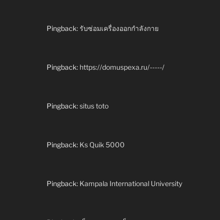
Pingback:
รับซ่อมเครื่องออกกำลังกาย
Pingback:
https://domuspexa.ru/-----/
Pingback:
situs toto
Pingback:
Ks Quik 5000
Pingback:
Kampala International University