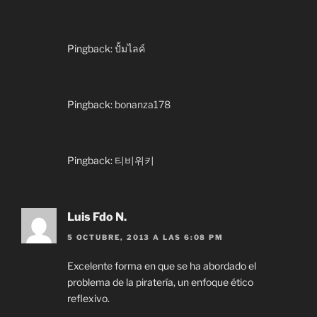
Pingback:
ปั้มไลค์
Pingback:
bonanza178
Pingback:
티비위키
Luis Fdo N.
5 OCTUBRE, 2013 A LAS 6:08 PM
Excelente forma en que se ha abordado el
problema de la piratería, un enfoque ético
reflexivo.