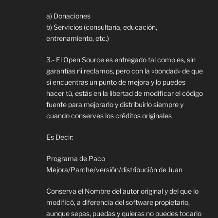
a) Donaciones
b) Servicios (consultaría, educación,
entrenamiento, etc.)
3.- El Open Source es entregado tal como es, sin
garantías ni reclamos, pero con la «bondad» de que
si encuentras un punto de mejora y lo puedes
hacer tú, estás en la libertad de modificar el código
fuente para mejorarlo y distribuirlo siempre y
cuando conserves los créditos originales
Es Decir:
Programa de Paco
Mejora/Parche/versión/distribución de Juan
Conserva el Nombre del autor original y del que lo
modificó, a diferencia del software propietario,
aunque sepas, puedas y quieras no puedes tocarlo