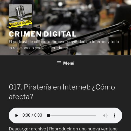
Saltar
al
contenido
CRIMEN DIGITAL
El podcast de cómputo forense, seguridad en Internet y todo
lo relacionado con el cibercrimen.
Menú
017. Piratería en Internet: ¿Cómo
afecta?
Descargar archivo
|
Reproducir en una nueva ventana
|