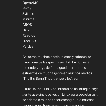
OpenVMS
BeOS
Syllable
Minux3
AROS
Haiku
Reactos
FreeBSD
Pardus
Así como muchas distribuciones y sabores de
Linux, una de las que mayor distribución está
teniendo y algo de fama gracias a muchos
esfuerzos de mucha gente en muchos medios
(The Big Bang Theory entre ellos), es:
Linux Ubuntu (Linux for human beins) aunque haya
gente que diga que «es un Linux para secretarias»,
se adapta a muchos esquemas y cubre muchas
necesidades, hogareñas, micro-negocios,