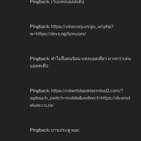
Pingback:
เว็บแทงบอลสเต็ป
Pingback:
https://vinacorp.vn/go_url.php?
w=https://devs.ng/bonuses/
Pingback:
ทำไมถึงคนนิยม แทงบอลเดี่ยว มากกว่าเล่น
บอลสเต๊ป
Pingback:
https://robertsbankterminal2.com/?
wptouch_switch=mobile&redirect=https://diversd
eluxe.co.za/
Pingback:
บานประตู wpc