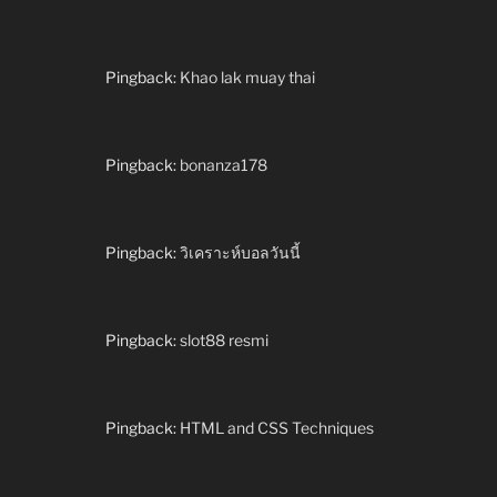
Pingback:
Khao lak muay thai
Pingback:
bonanza178
Pingback:
วิเคราะห์บอลวันนี้
Pingback:
slot88 resmi
Pingback:
HTML and CSS Techniques