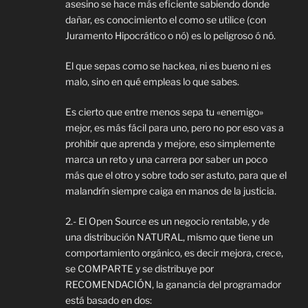
asesino se hace más eficiente sabiendo donde
dañar, es conocimiento el como se utilice (con
Juramento Hipocrático o nó) es lo peligroso ó nó.
El que sepas como se hackea, ni es bueno ni es
malo, sino en qué empleas lo que sabes.
Es cierto que entre menos sepa tu «enemigo»
mejor, es más fácil para uno, pero no por eso vas a
prohibir que aprenda y mejore, eso simplemente
marca un reto y una carrera por saber un poco
más que el otro y sobre todo ser astuto, para que el
malandrín siempre caiga en manos de la justicia.
2.- El Open Source es un negocio rentable, y de
una distribución NATURAL, mismo que tiene un
comportamiento orgánico, es decir mejora, crece,
se COMPARTE y se distribuye por
RECOMENDACIÓN, la ganancia del programador
está basado en dos: