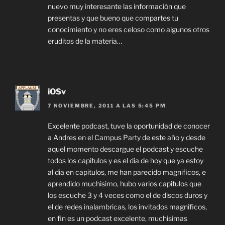
nuevo muy interesante las información que
presentas y que bueno que compartes tu
conocimiento y no eres celoso como algunos otros
eruditos de la materia…
iOSv
7 NOVIEMBRE, 2011 A LAS 5:45 PM
Excelente podcast, tuve la oportunidad de conocer
a Andres en el Campus Party de este año y desde
aquel momento descargue el podcast y escuche
todos los capitulos y es el dia de hoy que ya estoy
al dia en capitulos, me han parecido magnificos, e
aprendido muchisimo, hubo varios capitulos que
los escuche 3 y 4 veces como el de discos duros y
el de redes inalambricas, los invitados magnificos,
en fin es un podcast excelente, muchisimas