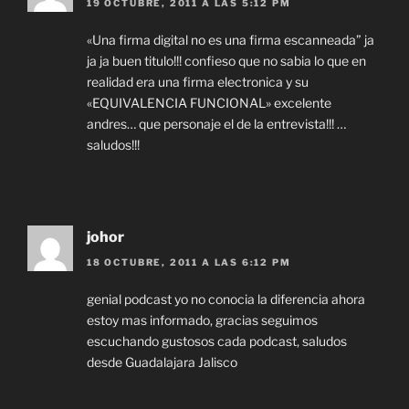
19 OCTUBRE, 2011 A LAS 5:12 PM
«Una firma digital no es una firma escanneada” ja
ja ja buen titulo!!! confieso que no sabia lo que en
realidad era una firma electronica y su
«EQUIVALENCIA FUNCIONAL» excelente
andres… que personaje el de la entrevista!!! …
saludos!!!
johor
18 OCTUBRE, 2011 A LAS 6:12 PM
genial podcast yo no conocia la diferencia ahora
estoy mas informado, gracias seguimos
escuchando gustosos cada podcast, saludos
desde Guadalajara Jalisco