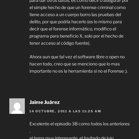
para dar otros datos, es como decir o asegurar por
el simple hecho de que un forense criminal como
tiene acceso a un cuerpo borro las pruebas del
delito, por que podría hacerlo (es lo mismo para
decir que el forense informático, modifico el
programa para beneficio X, solo por el hecho de
tener acceso al código fuente).
Ahora aun que tal vez el software libre o open no
hacen todo, creo que se menciono que lo mas
importante no es la herramienta si no el Forense ;).
Jaime Juárez
14 OCTUBRE, 2011 A LAS 11:25 AM
Excelente el episodio 38 como todos los anteriores
.
el tema muy interesante, el Invitado de lujo .