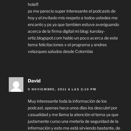
hola!!!
ps me parecio super interesante el podcasts de
hoy y el invitado mis respeto a todos ustedes me
encanto y ps ya que tambien estuve averiguando
acerca de la firma digital mi blog: karolay-
ortiz.blogspot.com hablo un poco acerca de este
tema felicitaciones x el programa y andres
velazques saludos desde Colombia
David
9 NOVIEMBRE, 2011 A LAS 2:10 PM
Muy interesante toda la información de los
podcast, apenas hace unos días los descubrí por
casualidad y me llama la atención el tema ya que
justamente curso una metería de seguridad de la
información y esto me está sirviendo bastante, de