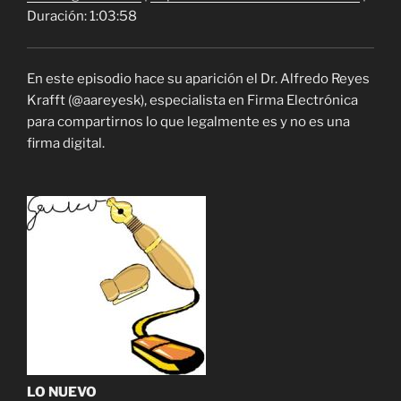
Duración: 1:03:58
En este episodio hace su aparición el Dr. Alfredo Reyes
Krafft (@aareyesk), especialista en Firma Electrónica
para compartirnos lo que legalmente es y no es una
firma digital.
LO NUEVO