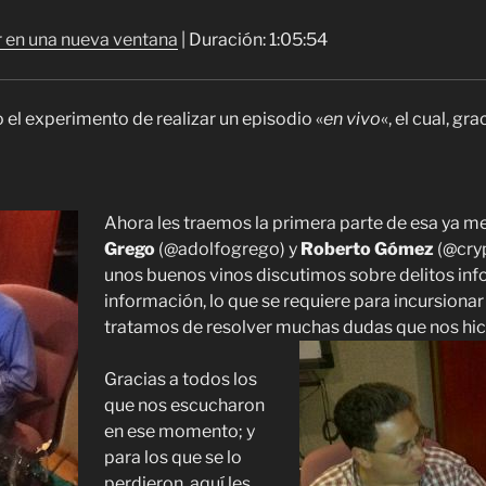
 en una nueva ventana
|
Duración: 1:05:54
el experimento de realizar un episodio «
en vivo
«, el cual, gr
Ahora les traemos la primera parte de esa ya 
Grego
(@adolfogrego) y
Roberto Gómez
(@cryp
unos buenos vinos discutimos sobre delitos inf
información, lo que se requiere para incursionar 
tratamos de resolver muchas dudas que nos hici
Gracias a todos los
que nos escucharon
en ese momento; y
para los que se lo
perdieron, aquí les