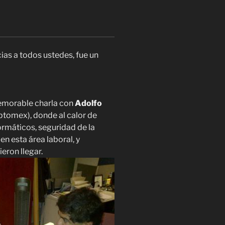
teclas
de
flecha
arriba/abajo
acias a todos ustedes, fue un
para
aumentar
o
disminuir
memorable charla con
Adolfo
el
tomex), donde al calor de
volumen.
ormáticos, seguridad de la
en esta área laboral, y
eron llegar.