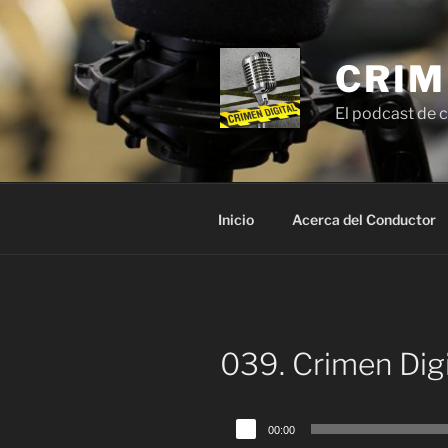
Saltar
al
contenido
CRIM
El podcast de c
Inicio
Acerca del Conductor
039. Crimen Digi
Reproductor
00:00
de